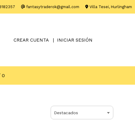
8182357
fantasytraderok@gmail.com
Villa Tesei, Hurlingham
CREAR CUENTA
INICIAR SESIÓN
0