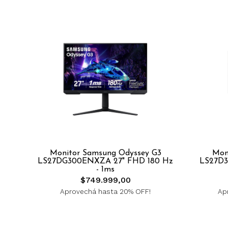
Monitor Samsung Odyssey G3
Mon
LS27DG300ENXZA 27" FHD 180 Hz
LS27D3
- 1ms
$749.999,00
Aprovechá hasta 20% OFF!
Ap