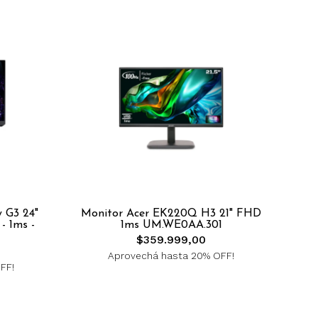
 G3 24"
Monitor Acer EK220Q H3 21" FHD
 1ms -
1ms UM.WE0AA.301
$359.999,00
Aprovechá hasta 20% OFF!
FF!