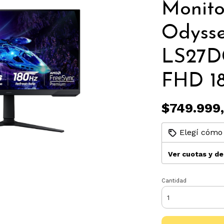
Monit
Odyss
LS27D
FHD 18
$749.999
Elegí cómo 
Ver cuotas y d
Cantidad