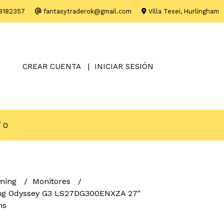
8182357
fantasytraderok@gmail.com
Villa Tesei, Hurlingham
CREAR CUENTA
INICIAR SESIÓN
0
ming
Monitores
ng Odyssey G3 LS27DG300ENXZA 27"
ms