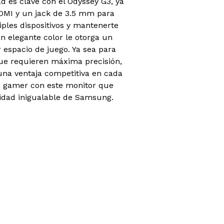
d es clave con el Odyssey G3, ya
DMI y un jack de 3.5 mm para
ples dispositivos y mantenerte
en elegante color le otorga un
 espacio de juego. Ya sea para
que requieren máxima precisión,
na ventaja competitiva en cada
ia gamer con este monitor que
idad inigualable de Samsung.