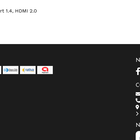
rt 1.4, HDMI 2.0
N
C
N