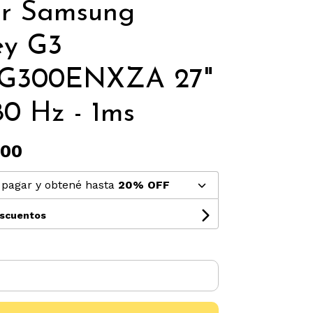
or Samsung
ey G3
G300ENXZA 27"
0 Hz - 1ms
,00
pagar y obtené hasta
20% OFF
escuentos