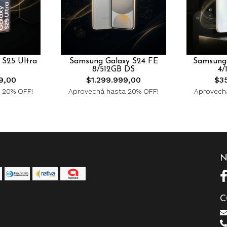
 S25 Ultra
Samsung Galaxy S24 FE
Samsung 
8/512GB DS
4/
9,00
$1.299.999,00
$3
 20% OFF!
Aprovechá hasta 20% OFF!
Aprovech
N
C