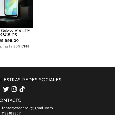
Galaxy A16 LTE
128GB DS
59.999,00
á hasta 20% OFF!
UESTRAS REDES SOCIALES
ONTACTO
fantasytraderok@gmail.com
1138182357