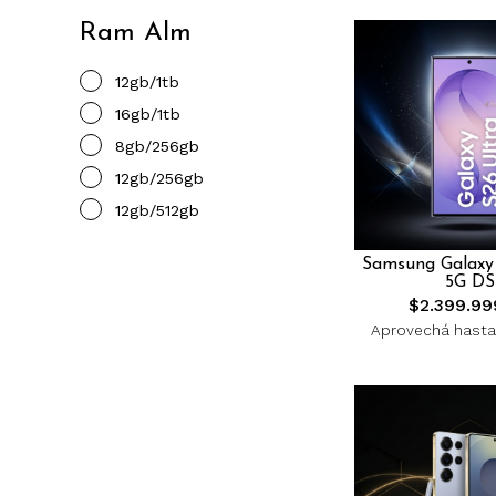
Ram Alm
12gb/1tb
16gb/1tb
8gb/256gb
12gb/256gb
12gb/512gb
Samsung Galaxy
5G DS
$2.399.99
Aprovechá hasta