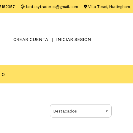
8182357
fantasytraderok@gmail.com
Villa Tesei, Hurlingham
CREAR CUENTA
INICIAR SESIÓN
0