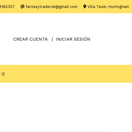
8182357
fantasytraderok@gmail.com
Villa Tesei, Hurlingham
CREAR CUENTA
INICIAR SESIÓN
0