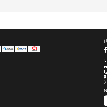
N
C
N