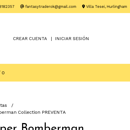
8182357
fantasytraderok@gmail.com
Villa Tesei, Hurlingham
CREAR CUENTA
INICIAR SESIÓN
0
ntas
berman Collection PREVENTA
uper Bomberman