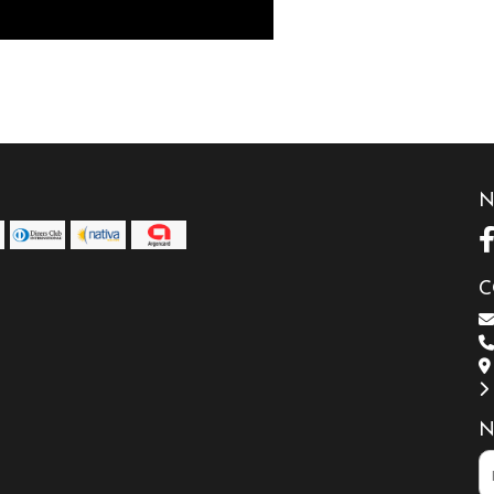
N
C
N