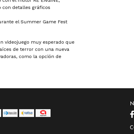
o con el motor RE ENGINE,
con detalles gráficos
urante el Summer Game Fest
n videojuego muy esperado que
raíces de terror con una nueva
vadoras, como la opción de
N
C