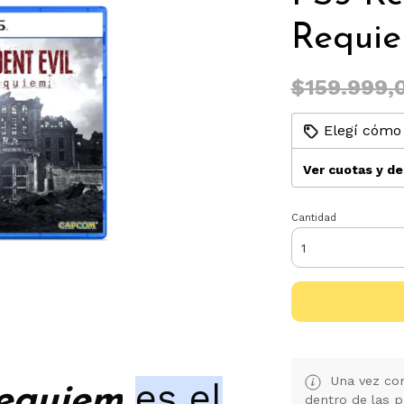
Requi
$159.999,
Elegí cómo 
Ver cuotas y d
Cantidad
Una vez con
es el
Requiem
dentro de las p