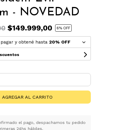
em - NOVEDAD
$149.999,00
00
6
% OFF
pagar y obtené hasta
20% OFF
escuentos
AGREGAR AL CARRITO
firmado el pago, despachamos tu pedido
rimeras 24hs hábiles.