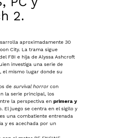
, PC y
ch 2.
esarrolla aproximadamente 30
oon City. La trama sigue
del FBI e hija de Alyssa Ashcroft
quien investiga una serie de
, el mismo lugar donde su
os de
survival horror
con
la serie principal, los
ntre la perspectiva en
primera y
El juego se centra en el sigilo y
o es una combatiente entrenada
ia y es acechada por un