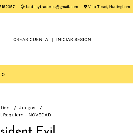
8182357
fantasytraderok@gmail.com
Villa Tesei, Hurlingham
CREAR CUENTA
INICIAR SESIÓN
0
ation
Juegos
vil Requiem - NOVEDAD
sident Evil