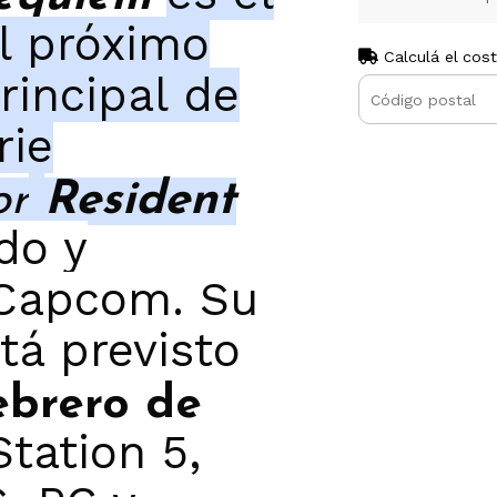
el próximo
Calculá el cos
rincipal de
rie
or
Resident
do y
 Capcom. Su
tá previsto
ebrero de
tation 5,