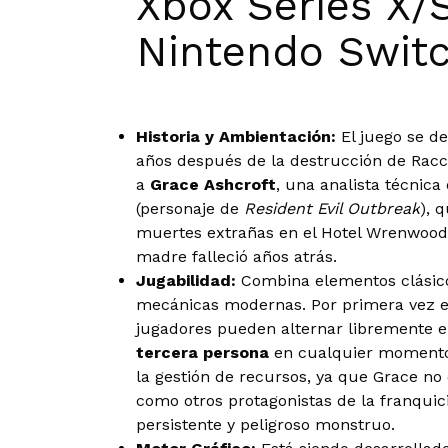
Xbox Series X/S
Nintendo Swit
Historia y Ambientación:
El juego se d
años después de la destrucción de Racc
a
Grace Ashcroft
, una analista técnica 
(personaje de
Resident Evil Outbreak
), 
muertes extrañas en el Hotel Wrenwood
madre falleció años atrás.
Jugabilidad:
Combina elementos clásic
mecánicas modernas. Por primera vez en 
jugadores pueden alternar libremente e
tercera persona
en cualquier momento. 
la gestión de recursos, ya que Grace n
como otros protagonistas de la franquic
persistente y peligroso monstruo.