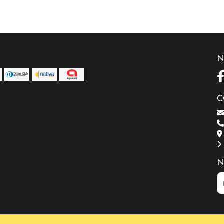
N
C
N