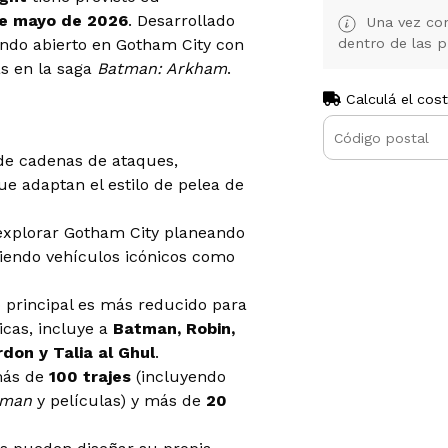
e mayo de 2026
. Desarrollado
Una vez con
undo abierto en Gotham City con
dentro de las p
as en la saga
Batman: Arkham
.
Calculá el cos
 de cadenas de ataques,
ue adaptan el estilo de pelea de
explorar Gotham City planeando
iendo vehículos icónicos como
 principal es más reducido para
icas, incluye a
Batman, Robin,
don y Talia al Ghul
.
más de
100 trajes
(incluyendo
tman
y películas) y más de
20