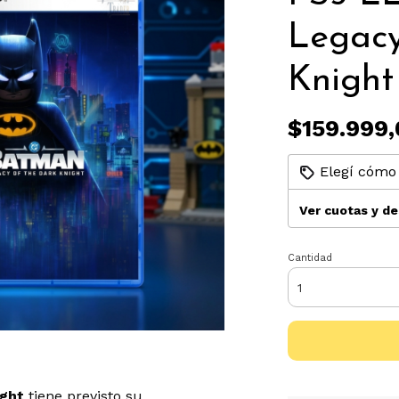
Legacy
Knigh
$159.999,
Elegí cómo 
Ver cuotas y d
Cantidad
ght
tiene previsto su