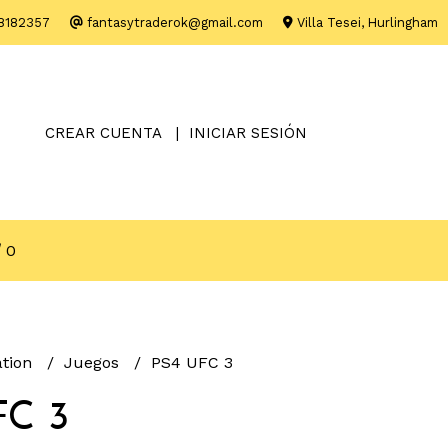
8182357
fantasytraderok@gmail.com
Villa Tesei, Hurlingham
CREAR CUENTA
INICIAR SESIÓN
0
ation
Juegos
PS4 UFC 3
FC 3