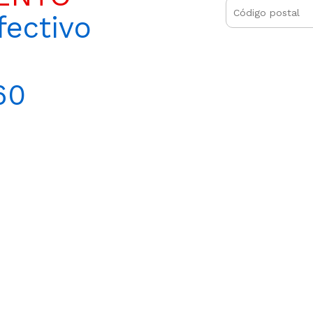
ectivo
60