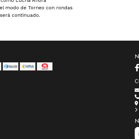
s como Lucha Ahora
 el modo de Torneo con rondas
 será continuado.
N
C
N