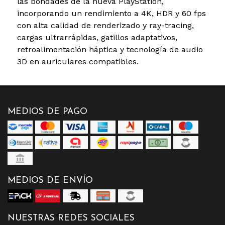
las bondades de la nueva PlayStation,
incorporando un rendimiento a 4K, HDR y 60 fps
con alta calidad de renderizado y ray-tracing,
cargas ultrarrápidas, gatillos adaptativos,
retroalimentación háptica y tecnología de audio
3D en auriculares compatibles.
MEDIOS DE PAGO
MEDIOS DE ENVÍO
NUESTRAS REDES SOCIALES