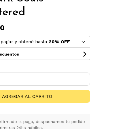
tered
00
pagar y obtené hasta
20% OFF
escuentos
AGREGAR AL CARRITO
firmado el pago, despachamos tu pedido
rimeras 24hs hábiles.