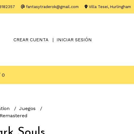
8182357
fantasytraderok@gmail.com
Villa Tesei, Hurlingham
CREAR CUENTA
INICIAR SESIÓN
0
ation
Juegos
 Remastered
rk Souls