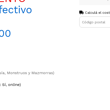
ectivo
Calculá el cos
00
asía, Monstruos y Mazmorras)
 Sí, online)