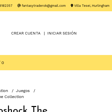
8182357
fantasytraderok@gmail.com
Villa Tesei, Hurlingham
CREAR CUENTA
INICIAR SESIÓN
0
ation
Juegos
e Collection
oshock The