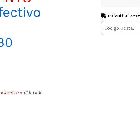
ectivo
Calculá el cos
30
 aventura
(Ciencia