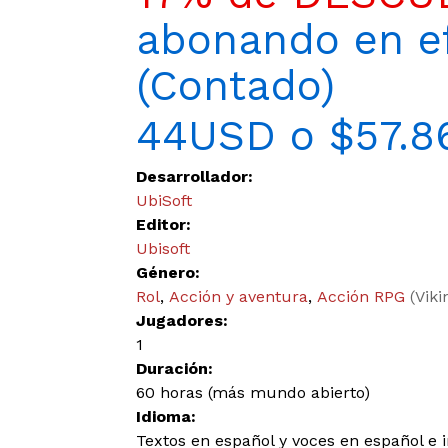
abonando en ef
(Contado)
44USD o $57.8
Desarrollador:
UbiSoft
Editor:
Ubisoft
Género:
Rol
,
Acción y aventura
,
Acción RPG
(Viki
Jugadores:
1
Duración:
60 horas (más mundo abierto)
Idioma:
Textos en español y voces en español e i