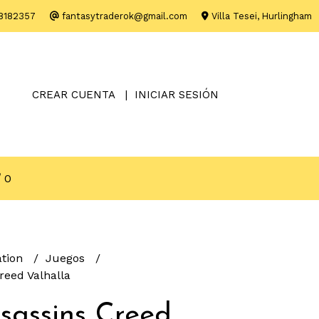
8182357
fantasytraderok@gmail.com
Villa Tesei, Hurlingham
CREAR CUENTA
INICIAR SESIÓN
0
ation
Juegos
reed Valhalla
sassins Creed