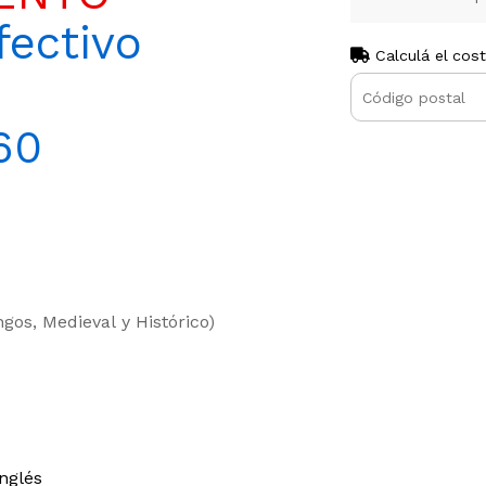
ectivo
Calculá el cos
60
ngos, Medieval y Histórico)
nglés