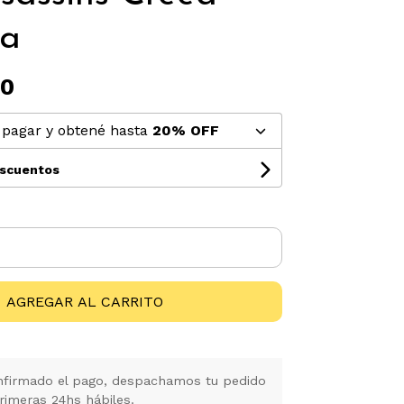
la
00
pagar y obtené hasta
20% OFF
escuentos
AGREGAR AL CARRITO
firmado el pago, despachamos tu pedido
rimeras 24hs hábiles.