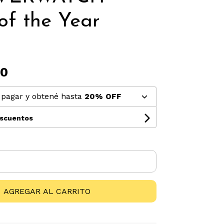
f the Year
n
00
pagar y obtené hasta
20% OFF
escuentos
AGREGAR AL CARRITO