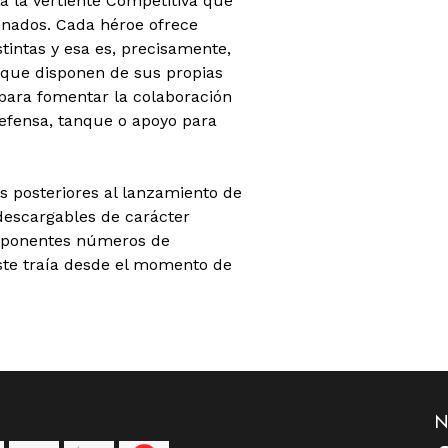
a la vertiente Competitiva que
ionados. Cada héroe ofrece
tintas y esa es, precisamente,
 que disponen de sus propias
para fomentar la colaboración
defensa, tanque o apoyo para
s posteriores al lanzamiento de
escargables de carácter
imponentes números de
ste traía desde el momento de
N