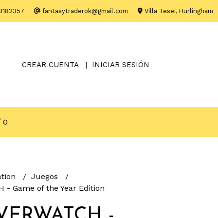
8182357
fantasytraderok@gmail.com
Villa Tesei, Hurlingham
CREAR CUENTA
INICIAR SESIÓN
0
ation
Juegos
- Game of the Year Edition
VERWATCH -