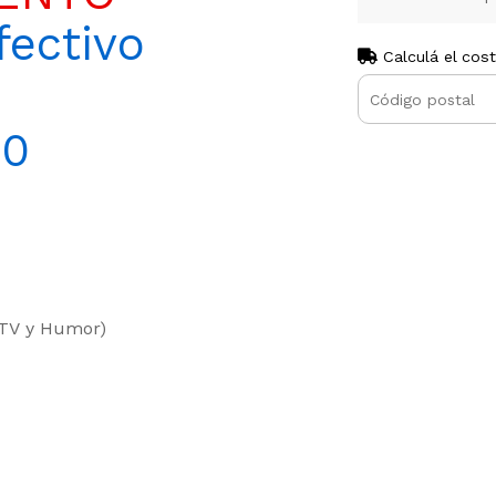
ectivo
Calculá el cos
00
 TV y Humor)