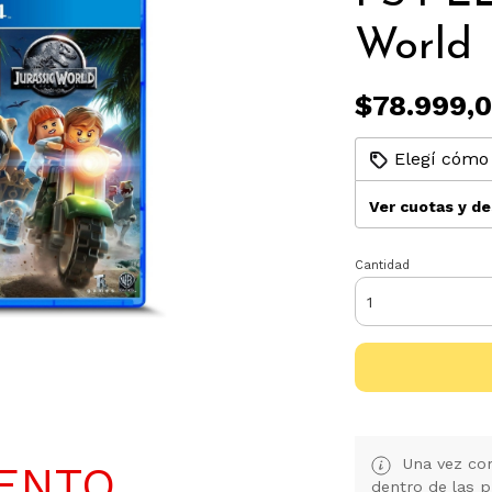
World
$78.999,
Elegí cómo 
Ver cuotas y d
Cantidad
Una vez con
UENTO
dentro de las p