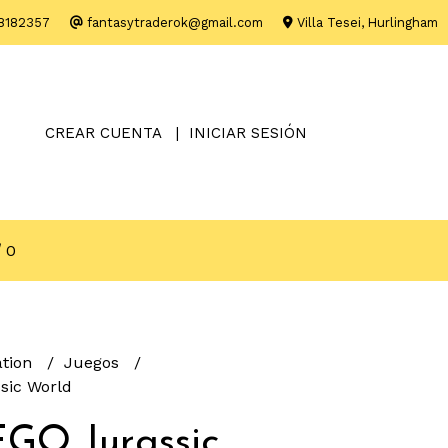
8182357
fantasytraderok@gmail.com
Villa Tesei, Hurlingham
CREAR CUENTA
INICIAR SESIÓN
0
ation
Juegos
sic World
GO Jurassic