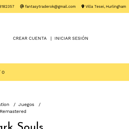
8182357
fantasytraderok@gmail.com
Villa Tesei, Hurlingham
CREAR CUENTA
INICIAR SESIÓN
0
ation
Juegos
 Remastered
rk Souls