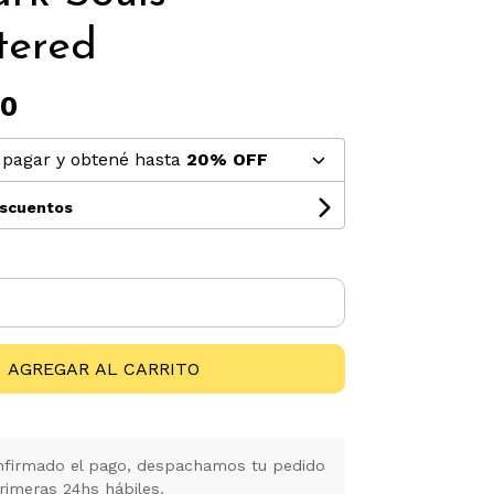
tered
00
pagar y obtené hasta
20% OFF
escuentos
AGREGAR AL CARRITO
firmado el pago, despachamos tu pedido
rimeras 24hs hábiles.