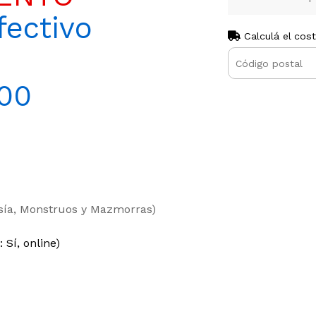
ectivo
Calculá el cos
00
asía, Monstruos y Mazmorras)
 Sí, online)