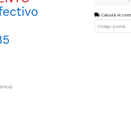
ectivo
Calculá el cos
85
órico)