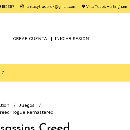
8182357
fantasytraderok@gmail.com
Villa Tesei, Hurlingham
CREAR CUENTA
INICIAR SESIÓN
0
ation
Juegos
Creed Rogue Remastered
sassins Creed