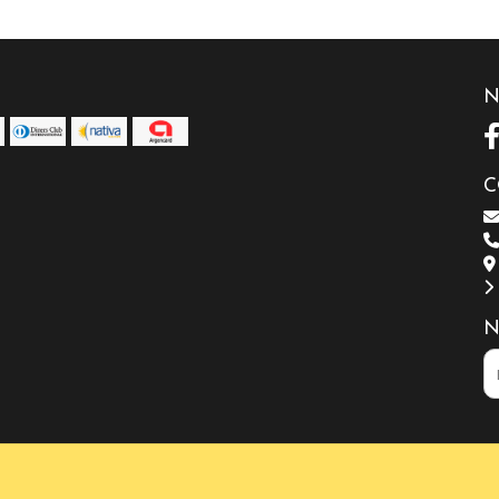
N
C
N