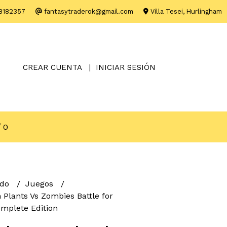
8182357
fantasytraderok@gmail.com
Villa Tesei, Hurlingham
CREAR CUENTA
INICIAR SESIÓN
0
ndo
Juegos
 Plants Vs Zombies Battle for
omplete Edition