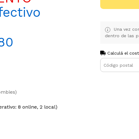
ectivo
Una vez con
dentro de las p
80
Calculá el cos
ombies)
rativo: 8 online, 2 local)