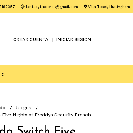
8182357
fantasytraderok@gmail.com
Villa Tesei, Hurlingham
CREAR CUENTA
INICIAR SESIÓN
0
ndo
Juegos
 Five Nights at Freddys Security Breach
do Switch Five