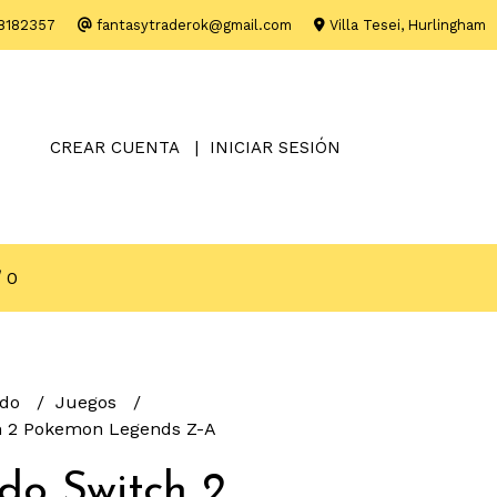
8182357
fantasytraderok@gmail.com
Villa Tesei, Hurlingham
CREAR CUENTA
INICIAR SESIÓN
0
ndo
Juegos
h 2 Pokemon Legends Z-A
do Switch 2