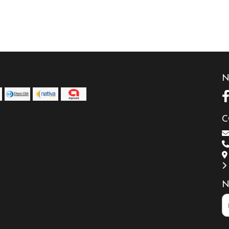
N
C
N