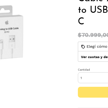
to USB
C
$70.999,0
Elegí cómo 
Ver cuotas y d
Cantidad