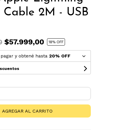
 Cable 2M - USB
$57.999,00
0
18
% OFF
pagar y obtené hasta
20% OFF
escuentos
AGREGAR AL CARRITO