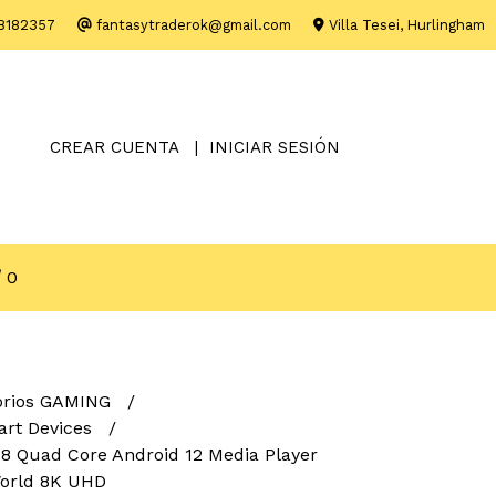
8182357
fantasytraderok@gmail.com
Villa Tesei, Hurlingham
CREAR CUENTA
INICIAR SESIÓN
0
orios GAMING
art Devices
8 Quad Core Android 12 Media Player
 World 8K UHD