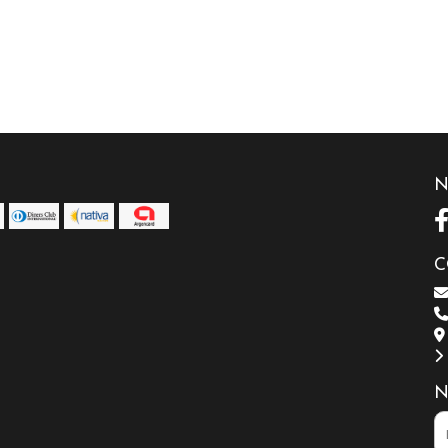
N
C
N