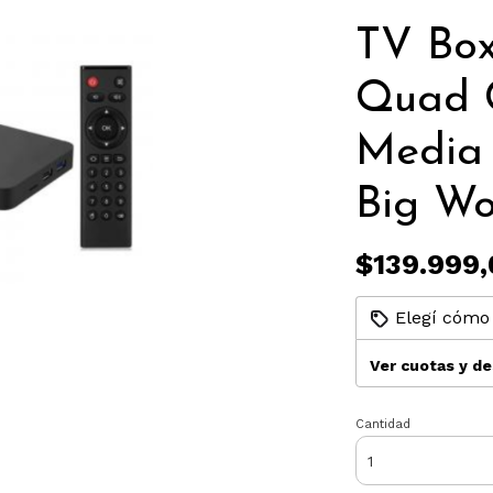
TV Bo
Quad C
Media 
Big W
$139.999,
Elegí cómo 
Ver cuotas y d
Cantidad