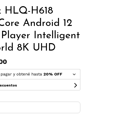
x HLQ-H618
ore Android 12
Player Intelligent
orld 8K UHD
00
pagar y obtené hasta
20% OFF
escuentos